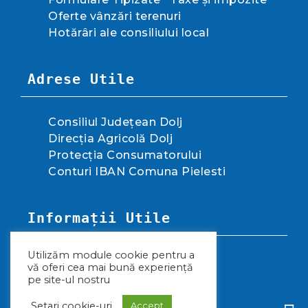
Oferte vânzări terenuri
Hotărâri ale consiliului local
Adrese Utile
Consiliul Județean Dolj
Direcția Agricolă Dolj
Protecția Consumatorului
Conturi IBAN Comuna Pielesti
Informații Utile
Utilizăm module cookie pentru a
Politica de confidențialitate
vă oferi cea mai bună experiență
Termeni și condiții
pe site-ul nostru
Politica privind cookie-urile
Setari cookie-uri
Accept