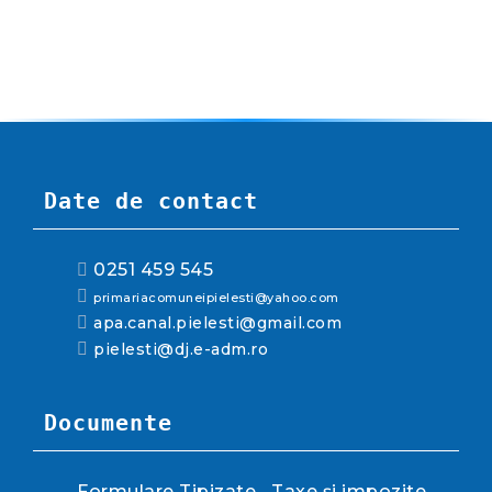
Date de contact
0251 459 545
primariacomuneipielesti@yahoo.com
apa.canal.pielesti@gmail.com
pielesti@dj.e-adm.ro
Documente
Formulare Tipizate
Taxe și impozite