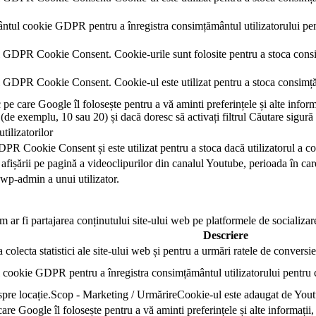
ntul cookie GDPR pentru a înregistra consimțământul utilizatorului pen
l GDPR Cookie Consent. Cookie-urile sunt folosite pentru a stoca consi
l GDPR Cookie Consent. Cookie-ul este utilizat pentru a stoca consimțăm
 care Google îl folosește pentru a vă aminti preferințele și alte informa
ă (de exemplu, 10 sau 20) și dacă doresc să activați filtrul Căutare sigur
utilizatorilor
PR Cookie Consent și este utilizat pentru a stoca dacă utilizatorul a co
fișării pe pagină a videoclipurilor din canalul Youtube, perioada în care
 wp-admin a unui utilizator.
 ar fi partajarea conținutului site-ului web pe platformele de socializare,
Descriere
 colecta statistici ale site-ului web și pentru a urmări ratele de conversie
 cookie GDPR pentru a înregistra consimțământul utilizatorului pentru c
despre locație.Scop - Marketing / UrmărireCookie-ul este adaugat de You
e Google îl folosește pentru a vă aminti preferințele și alte informații,