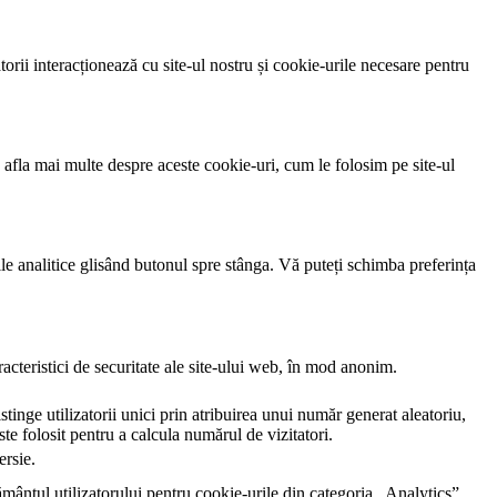
orii interacționează cu site-ul nostru și cookie-urile necesare pentru
 afla mai multe despre aceste cookie-uri, cum le folosim pe site-ul
rile analitice glisând butonul spre stânga. Vă puteți schimba preferința
cteristici de securitate ale site-ului web, în ​​mod anonim.
inge utilizatorii unici prin atribuirea unui număr generat aleatoriu,
este folosit pentru a calcula numărul de vizitatori.
ersie.
ântul utilizatorului pentru cookie-urile din categoria „Analytics”.