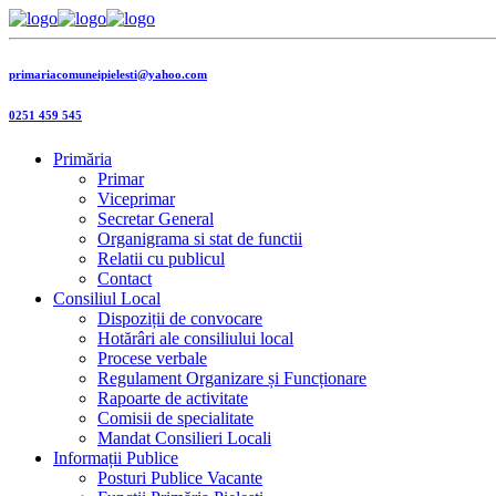
primariacomuneipielesti@yahoo.com
0251 459 545
Primăria
Primar
Viceprimar
Secretar General
Organigrama si stat de functii
Relatii cu publicul
Contact
Consiliul Local
Dispoziții de convocare
Hotărâri ale consiliului local
Procese verbale
Regulament Organizare și Funcționare
Rapoarte de activitate
Comisii de specialitate
Mandat Consilieri Locali
Informații Publice
Posturi Publice Vacante