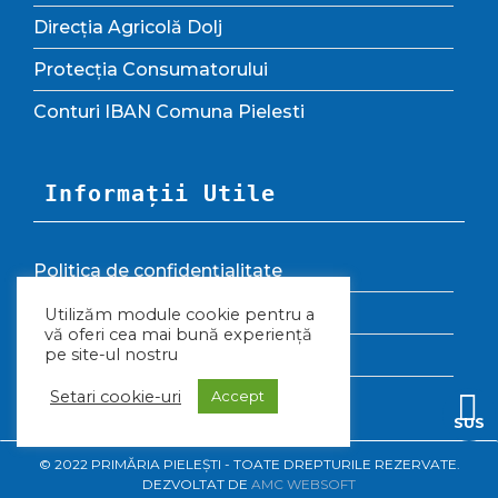
Direcția Agricolă Dolj
Protecția Consumatorului
Conturi IBAN Comuna Pielesti
Informații Utile
Politica de confidențialitate
Termeni și condiții
Utilizăm module cookie pentru a
vă oferi cea mai bună experiență
Politica privind cookie-urile
pe site-ul nostru
Setari cookie-uri
Arhivă Site
Accept
SUS
© 2022 PRIMĂRIA PIELEȘTI - TOATE DREPTURILE REZERVATE.
DEZVOLTAT DE
AMC WEBSOFT