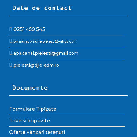
Date de contact
0251 459 545
primariacomuneipielesti@yahoo.com
apa.canal.pielesti@gmail.com
pielesti@dj.e-adm.ro
Documente
Formulare Tipizate
Taxe și impozite
Oferte vânzări terenuri